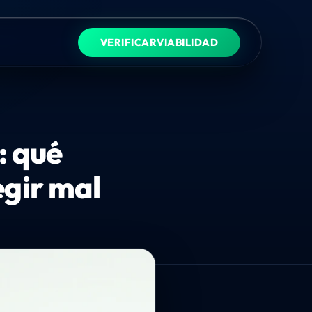
VERIFICAR
VIABILIDAD
: qué
egir mal