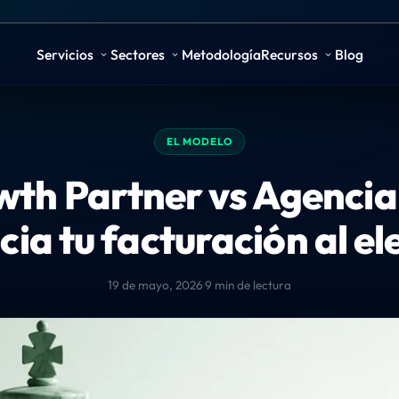
Servicios
Sectores
Metodología
Recursos
Blog
EL MODELO
th Partner vs Agencia
cia tu facturación al el
19 de mayo, 2026
·
9 min de lectura