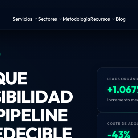
Servicios
Sectores
Metodología
Recursos
Blog
QUE
LEADS ORGÁNI
+1.06
IBILIDAD
Incremento medi
PIPELINE
COSTE DE ADQ
EDECIBLE
-43%