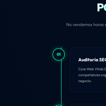
P
No vendemos horas de
01
Auditoría SE
Core Web Vitals (L
competidores orgá
negocio.