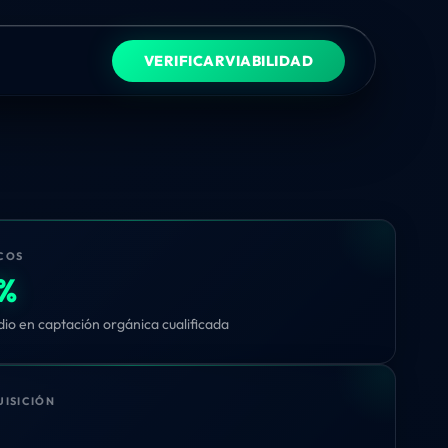
VERIFICAR
VIABILIDAD
COS
7%
o en captación orgánica cualificada
UISICIÓN