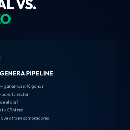
L VS.
EO
 GENERA PIPELINE
— ganamos si tú ganas
 para tu sector
e el día 1
 tu CRM real
s que atraen compradores