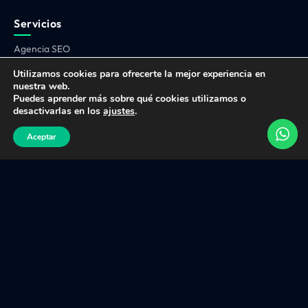
Servicios
Agencia SEO
Agencia Google Ads
Utilizamos cookies para ofrecerte la mejor experiencia en
nuestra web.
Agencia Diseño Web
Puedes aprender más sobre qué cookies utilizamos o
desactivarlas en los
ajustes
.
Marketing Automation
Aceptar
Agencia GEO
Agencia CRO
Inteligencia Artificial
Contacto
Av. de Béjar, 45, 08225
Terrassa, Barcelona
+34 646 979 970
info@ulisesmarketing.com