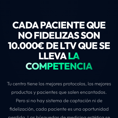
2.000€ es mejor inversión que tres sesiones de
campañas estacionales personalizadas. Un
99€ en una franquicia.
paciente de bótox que solo viene una vez al
año factura 300€. El mismo paciente con un
CADA PACIENTE QUE
plan de protocolos combinados factura
NO FIDELIZAS SON
5.000€/año. La diferencia es el sistema de
10.000€ DE LTV QUE SE
fidelización.
LLEVA
LA
COMPETENCIA
Tu centro tiene los mejores protocolos, los mejores
productos y pacientes que salen encantados.
Pero si no hay sistema de captación ni de
fidelización, cada paciente es una oportunidad
perdida. Las búsquedas de medicina estética se