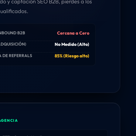
ido y captación SEO B2B, pierdes a los
ualificados.
INBOUND B2B
Cercana a Cero
ADQUISICIÓN)
No Medido (Alto)
 DE REFERRALS
85% (Riesgo alto)
 AGENCIA