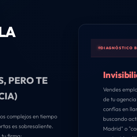
LA
DIAGNÓSTICO 
Invisibi
, PERO TE
Vendes employ
CIA)
de tu agencia
confías en ll
esos complejos en tiempo
buscando act
ortas es sobresaliente.
Madrid" o "con
 tu firma: