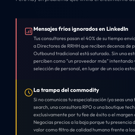
Mensajes fríos ignorados en LinkedIn
Tus consultores pasan el 40% de su tiempo envi
a Directores de RRHH que reciben decenas de pr
Outbound tradicional está saturado. Sin una est
perciben como "un proveedor más" intentando 
selección de personal, en lugar de un socio estr
La trampa del commodity
Si no comunicas tu especialización (ya seas una
search, una consultora RPO o una boutique tech)
exclusivamente por tu fee de éxito o el margen
Negocias precios a la baja porque tu presencia d
valor como filtro de calidad humano frente a l