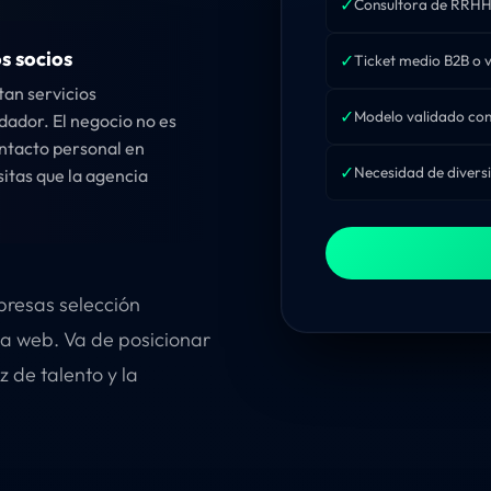
✓
Consultora de RRHH
s socios
✓
Ticket medio B2B o 
tan servicios
✓
Modelo validado con 
dador. El negocio no es
ontacto personal en
✓
Necesidad de diversi
tas que la agencia
presas selección
la web. Va de posicionar
 de talento y la