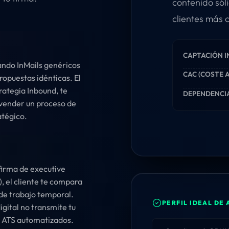
contenido sól
clientes más c
CAPTACIÓN 
ando InMails genéricos
CAC (COSTE 
opuestas idénticas. El
rategia Inbound, te
DEPENDENCIA
vender un proceso de
atégico.
 firma de executive
, el cliente te compara
 de trabajo temporal.
PERFIL IDEAL DE
igital no transmite tu
os ATS automatizados.