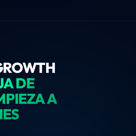
 GROWTH
JA DE
MPIEZA A
NES