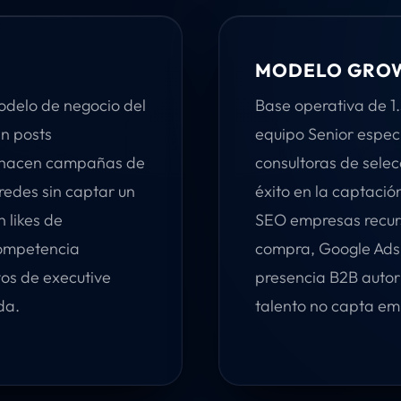
MODELO GROW
odelo de negocio del
Base operativa de 
an posts
equipo Senior especi
n, hacen campañas de
consultoras de selec
redes sin captar un
éxito en la captació
 likes de
SEO empresas recurs
competencia
compra, Google Ads
vos de executive
presencia B2B autori
da.
talento no capta em