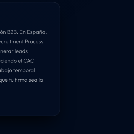
ión B2B. En España,
ecruitment Process
enerar leads
uciendo el CAC
rabajo temporal
ue tu firma sea la