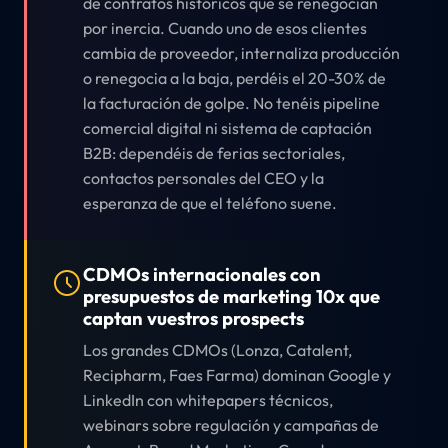
de contratos históricos que se renegocian
por inercia. Cuando uno de esos clientes
cambia de proveedor, internaliza producción
o renegocia a la baja, perdéis el 20-30% de
la facturación de golpe. No tenéis pipeline
comercial digital ni sistema de captación
B2B: dependéis de ferias sectoriales,
contactos personales del CEO y la
esperanza de que el teléfono suene.
CDMOs internacionales con
presupuestos de marketing 10x que
captan vuestros prospects
Los grandes CDMOs (Lonza, Catalent,
Recipharm, Faes Farma) dominan Google y
LinkedIn con whitepapers técnicos,
webinars sobre regulación y campañas de