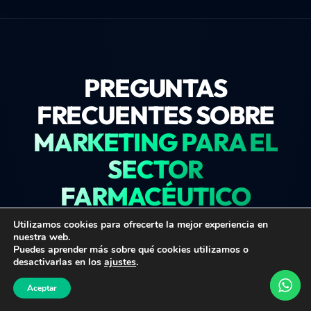
PREGUNTAS
FRECUENTES SOBRE
MARKETING PARA EL
SECTOR
FARMACÉUTICO
Utilizamos cookies para ofrecerte la mejor experiencia en
nuestra web.
Puedes aprender más sobre qué cookies utilizamos o
desactivarlas en los
ajustes
.
¿Cómo captar contratos B2B para una
VERIFICAR VIABILIDAD
Aceptar
empresa del sector farmacéutico?