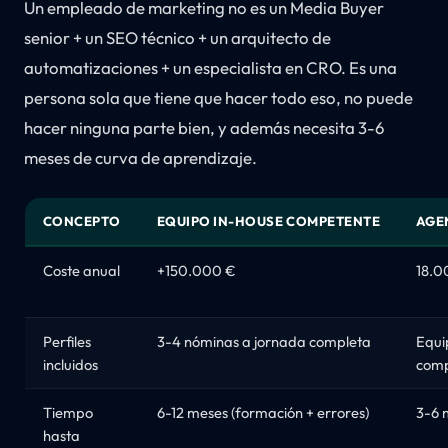
Un empleado de marketing no es un Media Buyer
senior + un SEO técnico + un arquitecto de
automatizaciones + un especialista en CRO. Es una
persona sola que tiene que hacer todo eso, no puede
hacer ninguna parte bien, y además necesita 3-6
meses de curva de aprendizaje.
CONCEPTO
EQUIPO IN-HOUSE COMPETENTE
AGE
Coste anual
+150.000 €
18.0
Perfiles
3-4 nóminas a jornada completa
Equi
incluidos
comp
Tiempo
6-12 meses (formación + errores)
3-6 
hasta