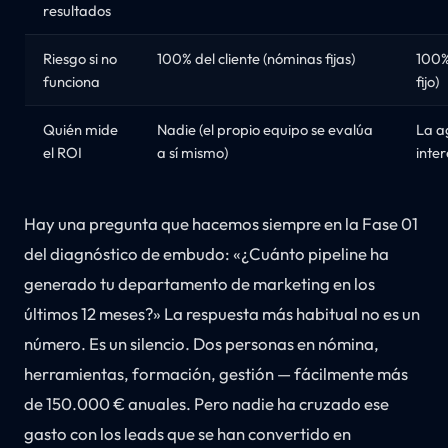
resultados
Riesgo si no
100% del cliente (nóminas fijas)
100% 
funciona
fijo)
Quién mide
Nadie (el propio equipo se evalúa
La ag
el ROI
a sí mismo)
inter
Hay una pregunta que hacemos siempre en la Fase 01
del diagnóstico de embudo: «¿Cuánto pipeline ha
generado tu departamento de marketing en los
últimos 12 meses?» La respuesta más habitual no es un
número. Es un silencio. Dos personas en nómina,
herramientas, formación, gestión — fácilmente más
de 150.000 € anuales. Pero nadie ha cruzado ese
gasto con los leads que se han convertido en