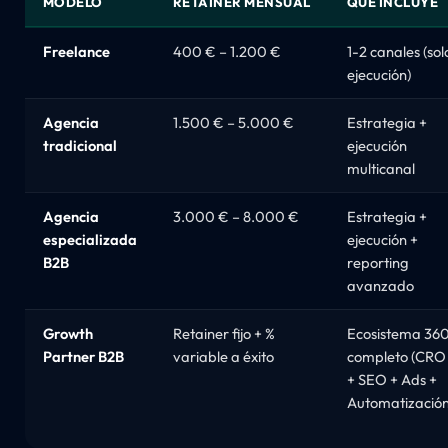
MODELO
RETAINER MENSUAL
QUÉ INCLUYE
Freelance
400 € – 1.200 €
1-2 canales (sol
ejecución)
Agencia
1.500 € – 5.000 €
Estrategia +
tradicional
ejecución
multicanal
Agencia
3.000 € – 8.000 €
Estrategia +
especializada
ejecución +
B2B
reporting
avanzado
Growth
Retainer fijo + %
Ecosistema 36
Partner B2B
variable a éxito
completo (CRO
+ SEO + Ads +
Automatización