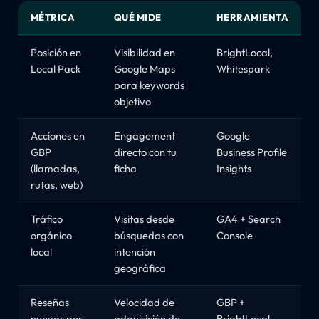
MÉTRICA
QUÉ MIDE
HERRAMIENTA
Posición en
Visibilidad en
BrightLocal,
Local Pack
Google Maps
Whitespark
para keywords
objetivo
Acciones en
Engagement
Google
GBP
directo con tu
Business Profile
(llamadas,
ficha
Insights
rutas, web)
Tráfico
Visitas desde
GA4 + Search
orgánico
búsquedas con
Console
local
intención
geográfica
Reseñas
Velocidad de
GBP +
nuevas por
adquisición de
BrightLocal