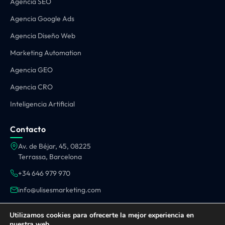
Agencia SEO
Agencia Google Ads
Agencia Diseño Web
Marketing Automation
Agencia GEO
Agencia CRO
Inteligencia Artificial
Contacto
Av. de Béjar, 45, 08225
Terrassa, Barcelona
+34 646 979 970
info@ulisesmarketing.com
OPERAMOS EN TODA ESPAÑA:
Utilizamos cookies para ofrecerte la mejor experiencia en
Barcelona
·
Madrid
·
Valencia
·
Sevilla
·
Málaga
·
Terrassa
·
Sabadell
·
Sant Cugat
·
nuestra web.