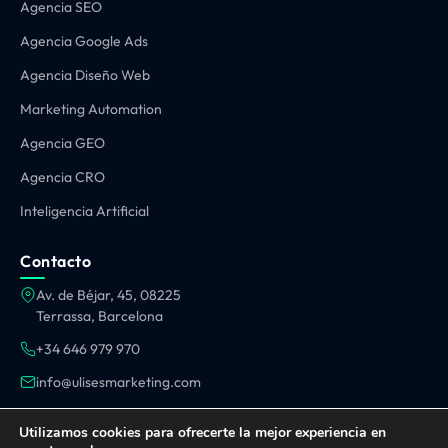
Agencia SEO
Agencia Google Ads
Agencia Diseño Web
Marketing Automation
Agencia GEO
Agencia CRO
Inteligencia Artificial
Contacto
Av. de Béjar, 45, 08225
Terrassa, Barcelona
+34 646 979 970
info@ulisesmarketing.com
OPERAMOS EN TODA ESPAÑA:
Utilizamos cookies para ofrecerte la mejor experiencia en
Barcelona
·
Madrid
·
Valencia
·
Sevilla
·
Málaga
·
Terrassa
·
Sabadell
·
Sant Cugat
·