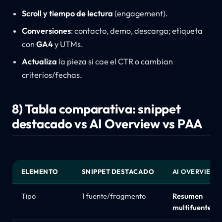
Scroll y tiempo de lectura
(engagement).
Conversiones
: contacto, demo, descarga; etiqueta
con
GA4
y UTMs.
Actualiza
la pieza si cae el CTR o cambian
criterios/fechas.
8) Tabla comparativa: snippet
destacado vs AI Overview vs PAA
ELEMENTO
SNIPPET DESTACADO
AI OVERVIEW
Tipo
1 fuente/fragmento
Resumen
multifuente