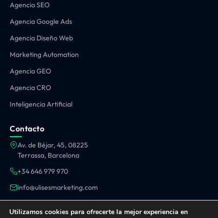
Agencia SEO
Agencia Google Ads
Agencia Diseño Web
Marketing Automation
Agencia GEO
Agencia CRO
Inteligencia Artificial
Contacto
Av. de Béjar, 45, 08225
Terrassa, Barcelona
+34 646 979 970
info@ulisesmarketing.com
OPERAMOS EN TODA ESPAÑA:
Utilizamos cookies para ofrecerte la mejor experiencia en
Barcelona
·
Madrid
·
Valencia
·
Sevilla
·
Málaga
·
Terrassa
·
Sabadell
·
Sant Cugat
·