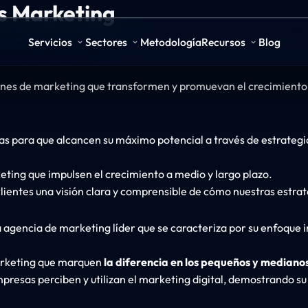
s Marketing
l llena de energía y pasión por hacer crecer los negocios. 
Servicios
Sectores
Metodología
Recursos
Blog
áximo potencial en el
ones de marketing que transformen y promuevan el crecimiento
as para que alcancen su máximo potencial a través de estrateg
eting que impulsen el crecimiento a medio y largo plazo.
clientes una visión clara y comprensible de cómo nuestras estrat
 agencia de marketing líder que se caracteriza por su enfoque i
marketing que marquen
la diferencia en los pequeños y mediano
mpresas perciben y utilizan el marketing digital, demostrando s