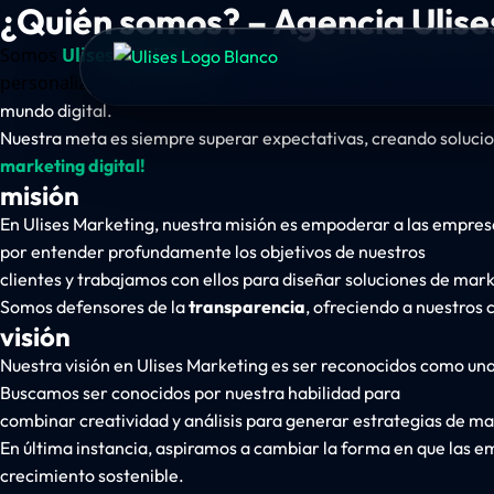
¿Quién somos? – Agencia Ulise
Somos
Ulises Marketing
, una agencia de marketing digita
personalizadas para ayudar a las empresas a alcanzar su m
mundo digital.
Nuestra meta es siempre superar expectativas, creando soluci
marketing digital!
misión
En Ulises Marketing, nuestra misión es empoderar a las empres
por entender profundamente los objetivos de nuestros
clientes y trabajamos con ellos para diseñar soluciones de mark
Somos defensores de la
transparencia
, ofreciendo a nuestros 
visión
Nuestra visión en Ulises Marketing es ser reconocidos como una
Buscamos ser conocidos por nuestra habilidad para
combinar creatividad y análisis para generar estrategias de 
En última instancia, aspiramos a cambiar la forma en que las e
crecimiento sostenible.