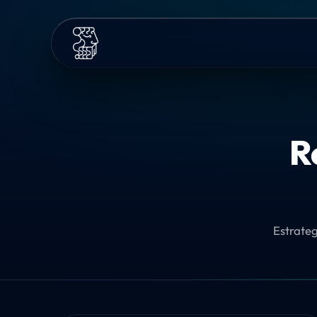
R
Estrateg