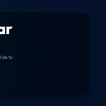
ar
l de tu