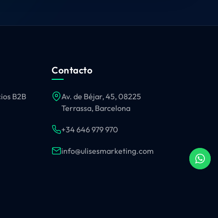
Contacto
cios B2B
Av. de Béjar, 45, 08225
Terrassa, Barcelona
+34 646 979 970
info@ulisesmarketing.com
Aceptar
OPERAMOS EN TODA ESPAÑA:
Barcelona
·
Madrid
·
Valencia
·
Sevilla
·
Málaga
·
Terrassa
·
Sabadell
·
Sant Cugat
·
Santander
·
Vigo
·
Zaragoza