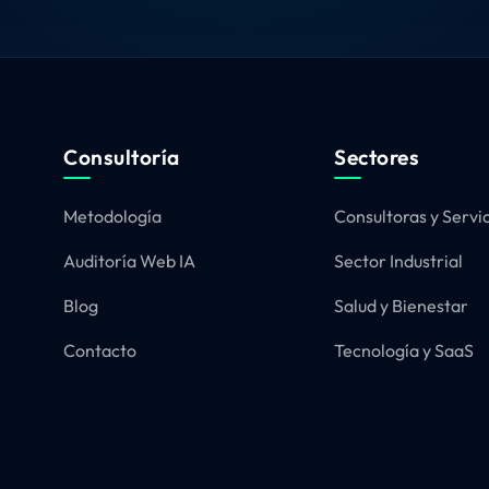
Consultoría
Sectores
Metodología
Consultoras y Servi
Auditoría Web IA
Sector Industrial
Blog
Salud y Bienestar
Contacto
Tecnología y SaaS
ara ofrecerte la mejor experiencia en nuestra web.
 sobre qué cookies utilizamos o desactivarlas en los
ajustes
.
Servicios
Agencia SEO