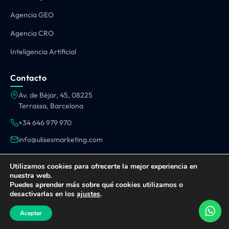
Agencia GEO
Agencia CRO
Inteligencia Artificial
Contacto
Av. de Béjar, 45, 08225
Terrassa, Barcelona
+34 646 979 970
info@ulisesmarketing.com
OPERAMOS EN TODA ESPAÑA:
Utilizamos cookies para ofrecerte la mejor experiencia en
Barcelona
·
Madrid
·
Valencia
·
Sevilla
·
Málaga
·
Terrassa
·
Sabadell
·
Sant Cugat
·
nuestra web.
Santander
·
Vigo
·
Zaragoza
Puedes aprender más sobre qué cookies utilizamos o
desactivarlas en los
ajustes
.
Aviso Legal
Política de Privacidad
Política de Cookies
Aceptar
© 2026 Ulises Marketing. Todos los derechos reservados.