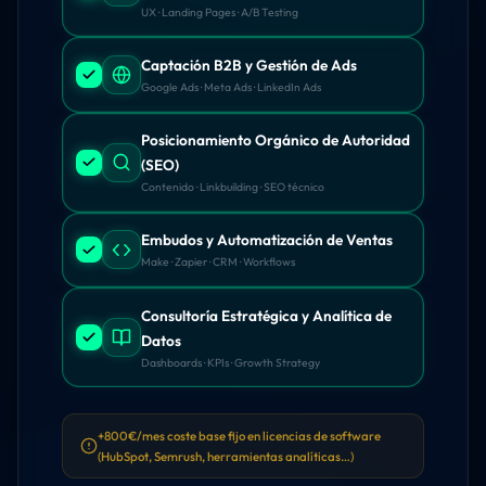
UX · Landing Pages · A/B Testing
Captación B2B y Gestión de Ads
Google Ads · Meta Ads · LinkedIn Ads
Posicionamiento Orgánico de Autoridad
(SEO)
Contenido · Linkbuilding · SEO técnico
Embudos y Automatización de Ventas
Make · Zapier · CRM · Workflows
Consultoría Estratégica y Analítica de
Datos
Dashboards · KPIs · Growth Strategy
+800€/mes coste base fijo en licencias de software
(HubSpot, Semrush, herramientas analíticas…)